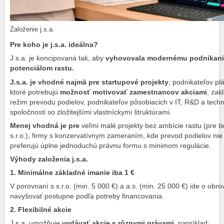
Založenie j.s.a.
Pre koho je j.s.a. ideálna?
J.s.a. je koncipovaná tak, aby
vyhovovala modernému podnikaniu
potenciálom rastu.
J.s.a. je vhodné najmä pre startupové projekty
,
podnikateľov plá
ktoré potrebujú
možnosť motivovať zamestnancov akciami
,
zakl
režim prevodu podielov,
podnikateľov pôsobiacich v IT, R&D a tech
spoločnosti so zložitejšími vlastníckymi štruktúrami.
Menej vhodná je pre
veľmi malé projekty bez ambície rastu (pre ti
s.r.o.),
firmy s konzervatívnym zameraním, kde prevod podielov nie 
preferujú úplne jednoduchú právnu formu s minimom regulácie.
Výhody založenia j.s.a.
1. Minimálne základné imanie iba 1 €
V porovnaní s s.r.o. (min. 5 000 €) a a.s. (min. 25 000 €) ide o obr
navyšovať postupne podľa potreby financovania.
2. Flexibilné akcie
J.s.a. umožňuje
vydávať akcie s rôznymi právami,
napríklad: