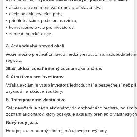
akcie s právom menovať členov predstavenstva,
akcie bez hlasovacích práv,
prioritné akcie s podielom na zisku,
konvertibilné akcie pre investorov,
zamestnanecké akcie.
3. Jednoduchý prevod akcií
Akcie možno previesť zmluvou medzi prevodcom a nadobúdateľom
registra.
Stačí aktualizovať interný zoznam akcionárov.
4. Atraktívna pre investorov
Vďaka akciám je vstup investora jednoduchší a bezpečnejší než pri s
zvyknutí na akciové štruktúry.
5. Transparentné vlastníctvo
Štát nevyžaduje zápis akcionárov do obchodného registra, no spolo
zoznam akcionárov, ktorý poskytuje aktuálny prehľad o vlastníckyc
Nevýhody j.s.a.
Hoci je j.s.a. moderný nástroj, má aj svoje nevýhody.