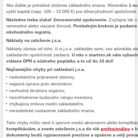
Ako ďalšie je potrebné zloženie základného imania. Minimálne
1 eu
vyšší kapitál (napr. 100 – 10 000 €) pre dôveryhodnosť spoločnosti.
Následne treba získať živnostenské oprávnenie.
Zvyčajne ide o 
remeselné alebo viazané živnosti.
Posledným krokom je podanie n
obchodného registra.
Náklady na založenie j.s.a.
Náklady závisia od toho, či si j.s.a. zakladáte sami, cez advokáta a
zakladaním spoločností zaoberá.
U nás v startsro.sk vám vybavíme
vrátane DPH a súdneho poplatku a to už do 10 dní!
Najčastejšie chyby pri zakladaní j.s.a.
nedostatočne pripravené stanovy,
nejasná úprava práv akcionárov,
nevhodná štruktúra orgánov,
nezohľadnenie budúceho vstupu investora,
chýbajúca zmluva medzi zakladateľmi,
nerealistické nastavenie základného imania.
Tieto chyby môžu viesť k sporom medzi akcionármi alebo komplikác
komplikáciám, a zverte založenie j.s.a do rúk
profesionálov
s k
dokumenty budú vypracované precízne a správne a celý proces