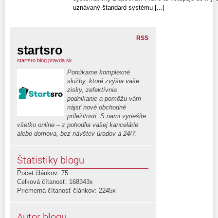
uznávaný štandard systému [...]
RSS
startsro
startsro.blog.pravda.sk
Ponúkame komplexné
služby, ktoré zvýšia vaše
zisky, zefektívnia
podnikanie a pomôžu vám
nájsť nové obchodné
príležitosti. S nami vyriešite
všetko online – z pohodlia vašej kancelárie
alebo domova, bez návštev úradov a 24/7.
Štatistiky blogu
Počet článkov: 75
Celková čítanosť: 168343x
Priemerná čítanosť článkov: 2245x
Autor blogu