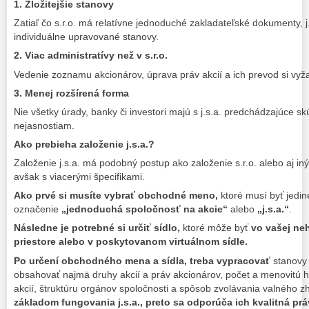
1. Zložitejšie stanovy
Zatiaľ čo s.r.o. má relatívne jednoduché zakladateľské dokumenty, j
individuálne upravované stanovy.
2. Viac administratívy než v s.r.o.
Vedenie zoznamu akcionárov, úprava práv akcií a ich prevod si vyža
3. Menej rozšírená forma
Nie všetky úrady, banky či investori majú s j.s.a. predchádzajúce sk
nejasnostiam.
Ako prebieha založenie j.s.a.?
Založenie j.s.a. má podobný postup ako založenie s.r.o. alebo aj in
avšak s viacerými špecifikami.
Ako prvé si musíte vybrať obchodné meno,
ktoré musí byť jedi
označenie
„jednoduchá spoločnosť na akcie“
alebo
„j.s.a.“
.
Následne je potrebné si určiť sídlo,
ktoré môže byť
vo vašej ne
priestore alebo v poskytovanom virtuálnom sídle.
Po určení obchodného mena a sídla, treba vypracovať
stanovy 
obsahovať najmä druhy akcií a práv akcionárov, počet a menovitú 
akcií, štruktúru orgánov spoločnosti a spôsob zvolávania valného 
základom fungovania j.s.a., preto sa odporúča ich kvalitná prá