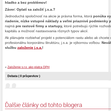
hladko a bez problémov!
Záver: Oplatí sa založiť j.s.a.?
Jednoduchá spoločnosť na akcie je právna forma, ktorá
ponúka vys
riadenie, nízke vstupné náklady a veľmi priaznivé podmienky p
najmä
pre rastové firmy a startupy,
ktoré potrebujú rýchle rozhod
kapitálu a možnosť nastavovania rôznych typov akcií.
Ak plánujete rozbiehať projekt s potenciálom rastu alebo ak chcete 
profesionálnu korporátnu štruktúru, j.s.a. je výbornou voľbou.
Neváh
službu
založenie j.s.a.
!
«
Založenie s.r.o. ako platca DPH
Debata ( 0 príspevkov )
Ďalšie články od tohto blogera