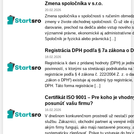
Zmena spoločníka v s.r.o.
20.02.2026
Zmena spoločníka v spoločnosti s ručením obmedz
zmeny v živote obchodnej spoločnosti. Či už ide o 
darovanie, prechod na dediča alebo vstup nového 
významné právne, ekonomické aj administratívne dô
Spoločník je fyzická alebo právnická [...]
Registrácia DPH podľa § 7a zákona o 
18.02.2026
Registrácia k dani z pridanej hodnoty (DPH) je jed
povinností, s ktorými sa stretávajú podnikatelia na
registrácie podľa § 4 zákona č. 222/2004 Z. z. o dan
„zákon o DPH“) existuje aj osobitný typ registrácie
DPH. Táto forma registrácie [...]
Certifikát ISO 9001 – Pre koho je vhod
posunúť vašu firmu?
16.02.2026
V dnešnom konkurenčnom prostredí už nestačí ponú
službu. Zákazníci, obchodní partneri aj verejné inšt
akým firmy fungujú, ako majú nastavené procesy, a
systematicky zlepšovať. Práve tu vstupuje do hry 