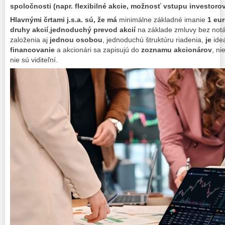
spoločnosti (napr. flexibilné akcie, možnosť vstupu investorov
Hlavnými črtami j.s.a. sú, že má
minimálne základné imanie
1 eu
druhy akcií
,
jednoduchý prevod akcií
na základe zmluvy bez notá
založenia aj
jednou osobou
,
jednoduchú štruktúru riadenia,
je
ide
financovanie
a akcionári sa zapisujú do
zoznamu akcionárov
, ni
nie sú viditeľní.