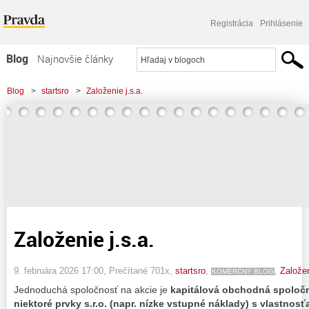
Registrácia
Prihlásenie
Blog
Najnovšie články
Najčítanejšie články
Blog
>
startsro
>
Založenie j.s.a.
Najkomentovanejšie články
Zoznam blogov
Komerčné blogy
Založenie j.s.a.
9. februára 2026 17:00
, Prečítané 701x,
startsro
,
,
Založe
KOMERČNÝ BLOG
Jednoduchá spoločnosť na akcie je
kapitálová obchodná spoločn
niektoré prvky s.r.o. (napr. nízke vstupné náklady) s vlastnosť