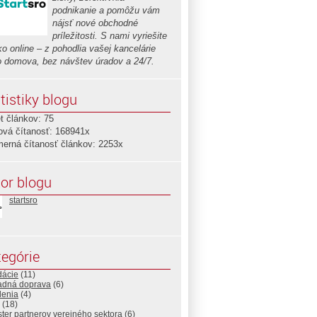
podnikanie a pomôžu vám
nájsť nové obchodné
príležitosti. S nami vyriešite
o online – z pohodlia vašej kancelárie
o domova, bez návštev úradov a 24/7.
tistiky blogu
t článkov: 75
ová čítanosť: 168941x
merná čítanosť článkov: 2253x
or blogu
startsro
egórie
dácie
(11)
adná doprava
(6)
lenia
(4)
(18)
ter partnerov verejného sektora
(6)