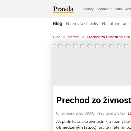
Správy
Športweb
Auto
Kok
Blog
Najnovšie články
Najčítanejšie č
Blog
>
startsro
>
Prechod zo živnosti na s.r.o.
Prechod zo živnosti
6. februára 2026 09:00
, Prečítané 1 642x,
st
Ak podnikáte ako živnostník a rozmýšľate
obmedzeným (s.r.o.)
, určite máte množ