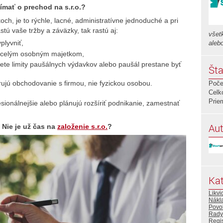
ímať o prechod na s.r.o.?
och, je to rýchle, lacné, administratívne jednoduché a pri
tú vaše tržby a záväzky, tak rastú aj:
všetk
plyvniť,
aleb
ím celým osobným majetkom,
ete limity paušálnych výdavkov alebo paušál prestane byť
Šta
erujú obchodovanie s firmou, nie fyzickou osobou.
Poče
Celk
Prie
esionálnejšie alebo plánujú rozšíriť podnikanie, zamestnať
Aut
:
Nie je už čas na
založenie s.r.o.
?
Kat
Likvi
Nákl
Povo
Rady
Regis