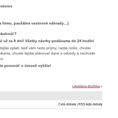
estorov
na firmu, paušálne cestovné náhrady…)
rebehnúť?
nú už za 8 dní! Všetky návrhy podávame do 24 hodín!
ejšie oplatí, keď vám rastú príjmy, rastie riziko, chcete
dnikania, chcete lepšie plánovať dane a odvody a nechcete
ku.
nie posunúť o úroveň vyššie!
Likvidácia družstva
»
Celá debata
|
RSS tejto debaty