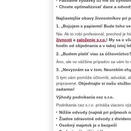
Paušálne výdavky už nie sú výhodn
Chcete optimalizovať dane a odvod
Najčastejšie obavy živnostníkov pri p
1. „Bojujem s papiermi! Bude toho ve
Nie. Ak to robí profesionál, prechod je h
živnosti
a
založenie s.r.o.
! My sa o v
hodín od objednania a v takej istej l
2. „Budem platiť viac za účtovníctvo
Áno, ale vo väčšine prípadov sa vám to 
3. „Nevyznám sa v tom. Neurobím ch
S tým vám pomôže účtovník, advokát, al
pripravené.
Objednajte si našu služb
zadarmo!
Výhody podnikania cez s.r.o.
Podnikanie cez s.r.o. prináša viacero v
Nižšie odvody (najmä pri príjmoch n
Žiadne zdravotné odvody z dividen
Osobný majetok je v bezpečí