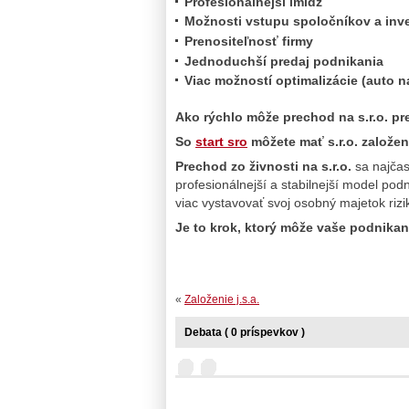
Profesionálnejší imidž
Možnosti vstupu spoločníkov a inv
Prenositeľnosť firmy
Jednoduchší predaj podnikania
Viac možností optimalizácie (auto 
Ako rýchlo môže prechod na s.r.o. p
So
start sro
môžete mať s.r.o. založe
Prechod zo živnosti na s.r.o.
sa najčast
profesionálnejší a stabilnejší model po
viac vystavovať svoj osobný majetok rizi
Je to krok, ktorý môže vaše podnika
«
Založenie j.s.a.
Debata ( 0 príspevkov )