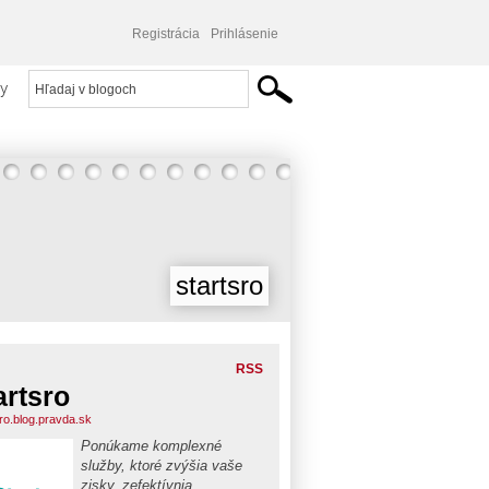
Registrácia
Prihlásenie
y
startsro
RSS
artsro
sro.blog.pravda.sk
Ponúkame komplexné
služby, ktoré zvýšia vaše
zisky, zefektívnia