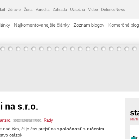
tail
Zdravie
Žena
Varecha
Záhrada
Užitočná
Video
DefenceNews
lánky
Najkomentovanejšie články
Zoznam blogov
Komerčné blog
 na s.r.o.
st
start
artsro
,
,
Rady
KOMERČNÝ BLOG
 nad tým, či je čas prejsť na
spoločnosť s ručením
stvo otázok.