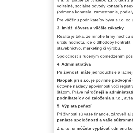
V s.r.o.
platíte
10 % alebo 21 % daň z 
voliteľné,
sociálne odvody konateľa neexi
(odmena konateľa, zamestnanie, podiely
Pre väčšinu podnikateľov býva s.r.o. od 
3. Imidž, dôvera a väčšie zákazky
Realita je taká, že mnohé firmy nechcú 
určitú hodnotu, ide o dlhodobý kontrakt,
stavebníctvo, marketing či výrobu.
Spoločnosť s ručeným obmedzením pôsob
4. Administratíva
Pri živnosti máte
jednoduchšie a lacnej
Naopak pri s.r.o. je
povinné
podvojné 
účtovné náklady apovinnosti voči regist
štátom.
Práve
náročnejšia administra
podnikateľov od založenia s.r.o.,
avša
5. Výplata peňazí
Pri živnosti sú vaše financie, zároveň aj
peniaze spoločnosti a vaše súkromné
Z s.r.o. si môžete vyplácať
odmenu kona