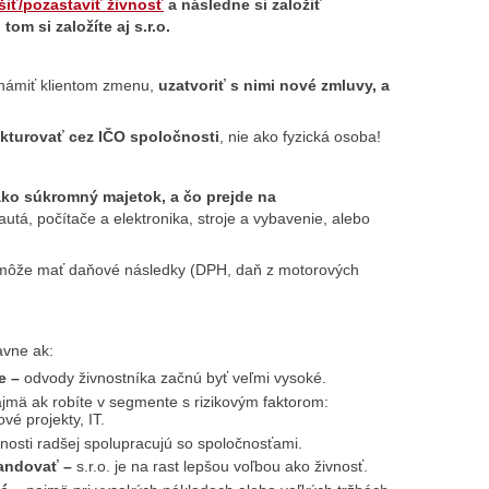
šiť/pozastaviť živnosť
a následne si založiť
tom si založíte aj s.r.o.
oznámiť klientom zmenu,
uzatvoriť s nimi nové zmluvy, a
akturovať cez IČO spoločnosti
, nie ako fyzická osoba!
ko súkromný majetok, a čo prejde na
autá, počítače a elektronika, stroje a vybavenie, alebo
o môže mať daňové následky (DPH, daň z motorových
lavne ak:
ne –
odvody živnostníka začnú byť veľmi vysoké.
jmä ak robíte v segmente s rizikovým faktorom:
vé projekty, IT.
nosti radšej spolupracujú so spoločnosťami.
pandovať –
s.r.o. je na rast lepšou voľbou ako živnosť.