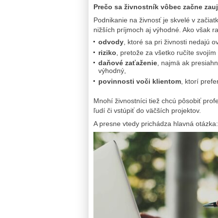
Prečo sa živnostník vôbec začne zauj
Podnikanie na živnosť je skvelé v začiatk
nižších príjmoch aj výhodné. Ako však ras
odvody
, ktoré sa pri živnosti nedajú ov
riziko
, pretože za všetko ručíte svoj
daňové zaťaženie
, najmä ak presiahn
výhodný,
povinnosti voči klientom
, ktorí pref
Mnohí živnostníci tiež chcú pôsobiť prof
ľudí či vstúpiť do väčších projektov.
A presne vtedy prichádza hlavná otázka