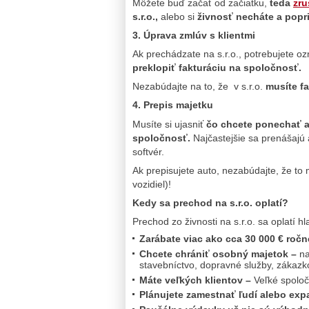
Môžete buď začať od začiatku,
teda
zru
s.r.o.,
alebo si
živnosť necháte a popri 
3. Úprava zmlúv s klientmi
Ak prechádzate na s.r.o., potrebujete 
preklopiť fakturáciu na spoločnosť.
Nezabúdajte na to, že v s.r.o.
musíte f
4. Prepis majetku
Musíte si ujasniť
čo chcete ponechať a
spoločnosť.
Najčastejšie sa prenášajú 
softvér.
Ak prepisujete auto, nezabúdajte, že t
vozidiel)!
Kedy sa prechod na s.r.o. oplatí?
Prechod zo živnosti na s.r.o. sa oplatí h
Zarábate viac ako cca 30 000 € roč
Chcete chrániť osobný majetok –
na
stavebníctvo, dopravné služby, zákazko
Máte veľkých klientov –
Veľké spoloč
Plánujete zamestnať ľudí alebo ex