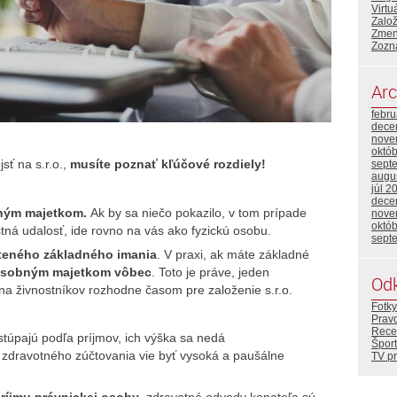
Virtu
Zalo
Zmeny
Zozn
Arc
febr
dece
nove
októ
sť na s.r.o.,
musíte poznať kľúčové rozdiely!
sept
augu
júl 2
dece
bným majetkom.
Ak by sa niečo pokazilo, v tom prípade
nove
októ
tná udalosť, ide rovno na vás ako fyzickú osobu.
sept
teného základného imania
. V praxi, ak máte základné
 osobným majetkom vôbec
.
Toto je práve, jeden
Od
na živnostníkov rozhodne časom pre založenie s.r.o.
Fotky
Prav
Rece
túpajú podľa príjmov,
ich výška sa nedá
Šport
zdravotného zúčtovania vie byť vysoká a paušálne
TV p