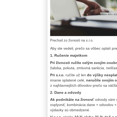
Prechod zo živnosti na s.r.o.
Aby ste vedeli, prečo sa vôbec oplatí prej
1. Ručenie majetkom
Pri živnosti ručíte celým svojím oso
žaloba, pokuta, zmluvná sankcia, nešťas
Pri s.r.o.
ručíte už len
do výšky nespla
imanie splatené celé,
neručíte svojím
z najhlavnejších dôvodov prečo sa väčši
2. Dane a odvody
Ak podnikáte na živnosť
odvody vám s
ovplyvniť,
kombinácia dane + odvodov + 
výdavky sú obmedzené.