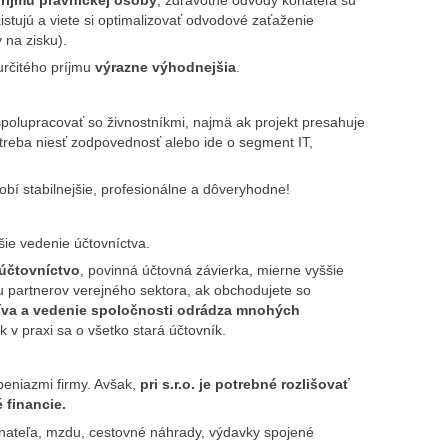
príjmu právnickej osoby
,
zdravotné odvody konateľa sú
stujú a viete si optimalizovať odvodové zaťaženie
 na zisku).
určitého príjmu
výrazne výhodnejšia
.
spolupracovať so živnostníkmi, najmä ak projekt presahuje
 treba niesť zodpovednosť alebo ide o segment IT,
í stabilnejšie, profesionálne a dôveryhodne!
šie vedenie účtovníctva.
účtovníctvo
,
povinná účtovná závierka,
mierne vyššie
ru partnerov verejného sektora, ak obchodujete so
tíva a vedenie spoločnosti odrádza mnohých
k v praxi sa o všetko stará účtovník.
 peniazmi firmy. Avšak,
pri s.r.o. je potrebné rozlišovať
 financie.
teľa, mzdu, cestovné náhrady, výdavky spojené