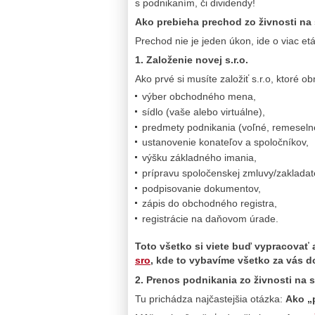
s podnikaním, či dividendy!
Ako prebieha prechod zo živnosti na s
Prechod nie je jeden úkon, ide o viac et
1. Založenie novej s.r.o.
Ako prvé si musíte založiť s.r.o, ktoré o
výber obchodného mena,
sídlo (vaše alebo virtuálne),
predmety podnikania (voľné, remeselné
ustanovenie konateľov a spoločníkov,
výšku základného imania,
prípravu spoločenskej zmluvy/zakladateľ
podpisovanie dokumentov,
zápis do obchodného registra,
registrácie na daňovom úrade.
Toto všetko si viete buď vypracovať
sro
, kde to vybavíme všetko za vás d
2. Prenos podnikania zo živnosti na s.
Tu prichádza najčastejšia otázka:
Ako „