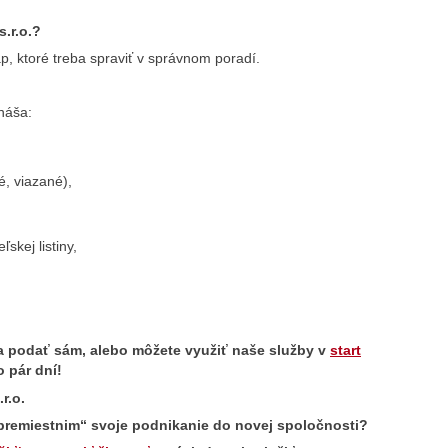
.r.o.
?
áp, ktoré treba spraviť v správnom poradí.
bnáša:
, viazané),
skej listiny,
 a podať sám, alebo môžete využiť naše služby v
start
o pár dní!
r.o.
premiestnim“ svoje podnikanie do novej spoločnosti?