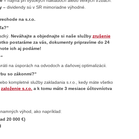
é –
najmä pri vysokých nákladoch alebo veľkých tržbách.
y –
dividendy sú v SR mimoriadne výhodné.
rechode na s.r.o.
ľa?“
ladký.
Neváhajte a objednajte si naše služby
zrušenie
šetko postaráme za vás, dokumenty pripravíme do 24
ehote ich aj podáme!
?“
vráti na úsporách na odvodoch a daňovej optimalizácii.
ybu so zákonmi?“
ebo kompletné služby zakladania s.r.o., kedy máte všetko
u
založenie s.r.o.
a k tomu máte 3 mesiace účtovníctva
ýznamných výhod, ako napríklad:
ad 20 000 €)
d