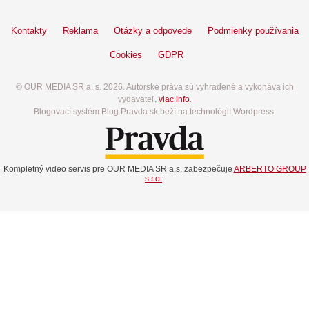
Kontakty
Reklama
Otázky a odpovede
Podmienky používania
Cookies
GDPR
© OUR MEDIA SR a. s. 2026. Autorské práva sú vyhradené a vykonáva ich
vydavateľ,
viac info
.
Blogovací systém Blog.Pravda.sk beží na technológií Wordpress.
Kompletný video servis pre OUR MEDIA SR a.s. zabezpečuje
ARBERTO GROUP
s.r.o.
.