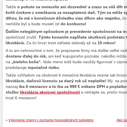
Takže
o pokute sa nemusíte ani dozvedieť a zrazu sa váš dlh m
kvôli úrokom z omeškania za nezaplatenú daň. Tým sa môže s
dlhov, že má v konečnom dôsledku viac dlhov ako majetku,
čo
nemôže byť a bude musieť ísť
do konkurzu!
Ďalším nelegálnym spôsobom je prevedenie spoločnosti na i
spoločnosť zrušiť.
Týmto konaním napĺňate skutkovú podstatu t
likvidácie.
Za čo hrozí trest odňatia slobody až na
10 rokov!
A to ani nehovoríme o tom, že prepísanie firmy má ďalšie veľké rizi
dostane ďalej do rúk,
ani keď kupujúceho poznáte, nakoľko môže b
na
„bieleho koňa“.
Vaše meno totiž bude navždy figurovať v zázn
predstavuje
reputačné riziko.
Takže vzhľadom na okolnosti 6 mesačná likvidácia neznie tak hroz
likvidácie, daňovú licenciu za daný rok už neplatíte!
My sa post
naozaj
iba 6 mesiacov a to iba za 999 € vrátane DPH a poplatko
službu
likvidácia akciovej spoločnosti
a netrápte sa, prečo musí 
trvať 6 mesiacov!
«
Vykonanie zmeny v zozname hospodárskych subjektov
Aké sú