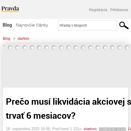
Registrácia
Prihlásenie
Blog
Najnovšie články
Najčítanejšie články
Blog
>
startsro
Najkomentovanejšie články
>
Prečo musí likvidácia akciovej spoločnosti trvať 6 mesiacov?
Zoznam blogov
Komerčné blogy
Prečo musí likvidácia akciovej 
trvať 6 mesiacov?
18. septembra 2025 18:00
, Prečítané 1 101x,
startsro
,
,
L
KOMERČNÝ BLOG