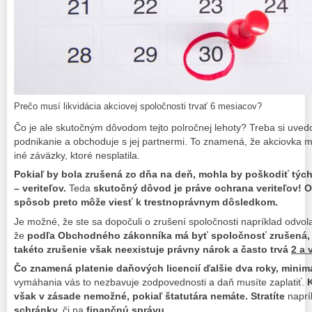
Prečo musí likvidácia akciovej spoločnosti trvať 6 mesiacov?
Čo je ale skutočným dôvodom tejto polročnej lehoty? Treba si uved
podnikanie a obchoduje s jej partnermi. To znamená, že akciovka m
iné záväzky, ktoré nesplatila.
Pokiaľ by bola zrušená zo dňa na deň, mohla by poškodiť týc
– veriteľov.
Teda
skutočný dôvod je práve ochrana veriteľov! 
spôsob preto môže viesť k trestnoprávnym dôsledkom.
Je možné, že ste sa dopočuli o zrušení spoločnosti napríklad odvol
že
podľa Obchodného zákonníka má byť spoločnosť zrušená, 
takéto zrušenie však neexistuje právny nárok a často trvá
2 a 
Čo znamená platenie daňových licencií ďalšie dva roky, minim
vymáhania vás to nezbavuje zodpovednosti a daň musíte zaplatiť.
však v zásade nemožné, pokiaľ štatutára nemáte. Stratíte
naprí
schránky,
či na
finančnú správu.