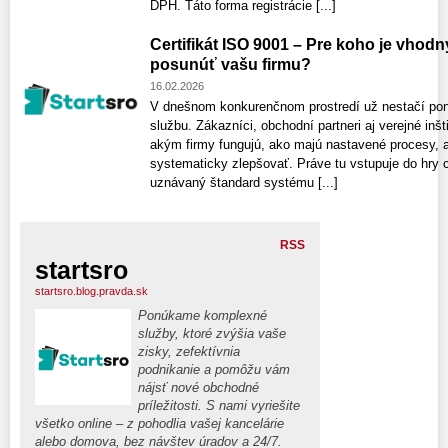
DPH. Táto forma registrácie [...]
Certifikát ISO 9001 – Pre koho je vhod
posunúť vašu firmu?
16.02.2026
V dnešnom konkurenčnom prostredí už nestačí ponú
službu. Zákazníci, obchodní partneri aj verejné inšt
akým firmy fungujú, ako majú nastavené procesy, a
systematicky zlepšovať. Práve tu vstupuje do hry 
uznávaný štandard systému [...]
RSS
startsro
startsro.blog.pravda.sk
Ponúkame komplexné
služby, ktoré zvýšia vaše
zisky, zefektívnia
podnikanie a pomôžu vám
nájsť nové obchodné
príležitosti. S nami vyriešite
všetko online – z pohodlia vašej kancelárie
alebo domova, bez návštev úradov a 24/7.