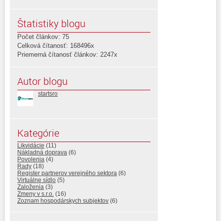
Štatistiky blogu
Počet článkov: 75
Celková čítanosť: 168496x
Priemerná čítanosť článkov: 2247x
Autor blogu
startsro
Kategórie
Likvidácie
(11)
Nákladná doprava
(6)
Povolenia
(4)
Rady
(18)
Register partnerov verejného sektora
(6)
Virtuálne sídlo
(5)
Založenia
(3)
Zmeny v s.r.o.
(16)
Zoznam hospodárskych subjektov
(6)