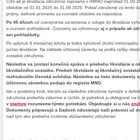
Čiže ak je likvidácia združenia zapísaná v RMNO napríklad 01.09.2
obdobie od 01.01.2025 do 31.08.2025. Pokiaľ združenie za tento č
príjmy, daňové priznanie za rovnaké obdobie sa nepodáva.
Po 45 dňoch
od zverejnenia oznámenia o vstupe do likvidácie vyho
a zoznam pohľadávok. Zoznamy sa vyhotovujú
aj v prípade ak z
ani pohľadávky.
Po uplynutí 6 mesačnej lehoty je treba vyhotoviť druhú mimoriadnu
počas likvidácie. Na základe účtovnej závierky sa podľa výšky vlast
zostatok združenia.
Následne sa zostaví konečná správa o priebehu likvidácie a n
likvidačného zostatku. Priebeh likvidácie aj likvidačný zostat
rozhodnutím členská schôdza. Následne sa tieto dokumenty 
účtovnou závierkou podajú do registra MNO.
Ide o posledný krok, ktorým sa následne združenie vymaže a definit
združenia prebehla zákonne a rýchlo, je potrebné ju delegovať na 
v
startsro
rozumieme týmto potrebám. Objednajte si u nás
zru
Dokumenty pripravujú a žiadosti odosielajú naši právnici už d
nad tým ako prebieha zrušenie občianskeho združenia!