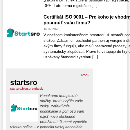
„zákon o DPH“) existuje aj osobitný typ registrácie
DPH. Táto forma registrácie [...]
Certifikát ISO 9001 – Pre koho je vhod
posunúť vašu firmu?
16.02.2026
V dnešnom konkurenčnom prostredí už nestačí ponú
službu. Zákazníci, obchodní partneri aj verejné inšt
akým firmy fungujú, ako majú nastavené procesy, a
systematicky zlepšovať. Práve tu vstupuje do hry 
uznávaný štandard systému [...]
RSS
startsro
startsro.blog.pravda.sk
Ponúkame komplexné
služby, ktoré zvýšia vaše
zisky, zefektívnia
podnikanie a pomôžu vám
nájsť nové obchodné
príležitosti. S nami vyriešite
všetko online – z pohodlia vašej kancelárie