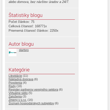
alebo domova, bez návštev úradov a 24/7.
Štatistiky blogu
Počet článkov: 75
Celková čítanosť: 168771x
Priemerná čítanosť článkov: 2250x
Autor blogu
startsro
Kategórie
Likvidácie
(11)
Nákladná doprava
(6)
Povolenia
(4)
Rady
(18)
Register partnerov verejného sektora
(6)
Virtuálne sídlo
(5)
Založenia
(3)
Zmeny v s.r.o.
(16)
Zoznam hospodárskych subjektov
(6)