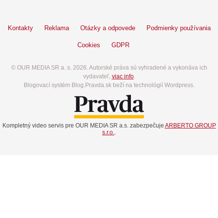
Kontakty
Reklama
Otázky a odpovede
Podmienky používania
Cookies
GDPR
© OUR MEDIA SR a. s. 2026. Autorské práva sú vyhradené a vykonáva ich
vydavateľ,
viac info
.
Blogovací systém Blog.Pravda.sk beží na technológií Wordpress.
Kompletný video servis pre OUR MEDIA SR a.s. zabezpečuje
ARBERTO GROUP
s.r.o.
.