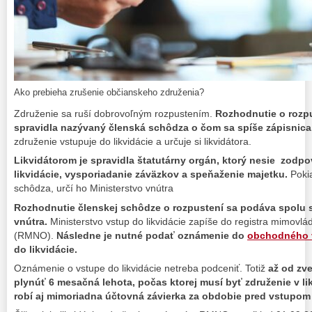
Ako prebieha zrušenie občianskeho združenia?
Združenie sa ruší dobrovoľným rozpustením.
Rozhodnutie o rozpu
spravidla nazývaný členská schôdza o čom sa spíše zápisnica
združenie vstupuje do likvidácie a určuje si likvidátora.
Likvidátorom je spravidla štatutárny orgán, ktorý nesie zodp
likvidácie, vysporiadanie záväzkov a speňaženie majetku.
Pokia
schôdza, určí ho Ministerstvo vnútra
Rozhodnutie členskej schôdze o rozpustení sa podáva spolu 
vnútra.
Ministerstvo vstup do likvidácie zapíše do registra mimovlá
(RMNO).
Následne je nutné podať oznámenie do
obchodného 
do likvidácie.
Oznámenie o vstupe do likvidácie netreba podceniť. Totiž
až od zv
plynúť 6 mesačná lehota, počas ktorej musí byť združenie v l
robí aj mimoriadna účtovná závierka za obdobie pred vstupom 