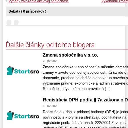
«
Výhody založenia akciovej spoločnosti
Vykonanie zmeny
Debata ( 0 príspevkov )
Ďalšie články od tohto blogera
Zmena spoločníka v s.r.o.
20.02.2026
Zmena spoločníka v spoločnosti s ručením obmedz
zmeny v živote obchodnej spoločnosti. Či už ide o 
darovanie, prechod na dediča alebo vstup nového 
významné právne, ekonomické aj administratívne dô
Spoločník je fyzická alebo právnická [...]
Registrácia DPH podľa § 7a zákona o 
18.02.2026
Registrácia k dani z pridanej hodnoty (DPH) je jed
povinností, s ktorými sa stretávajú podnikatelia na
registrácie podľa § 4 zákona č. 222/2004 Z. z. o dan