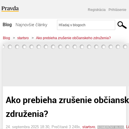
Registrácia
Prihlásenie
Blog
Najnovšie články
Najčítanejšie články
Blog
>
startsro
>
Ako prebieha zrušenie občianskeho združenia?
Najkomentovanejšie články
Zoznam blogov
Komerčné blogy
Ako prebieha zrušenie občians
združenia?
24. septembra 2025 18:30
, Prečítané 3 249x,
startsro
,
,
L
KOMERČNÝ BLOG