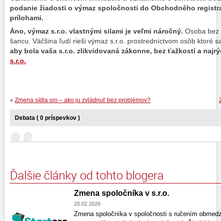
podanie žiadosti o výmaz spoločnosti do Obchodného registr
prílohami.
Áno, výmaz s.r.o. vlastnými silami je veľmi náročný.
Osoba bez 
šancu. Väčšina ľudí rieši výmaz s.r.o. prostredníctvom osôb ktoré 
aby bola vaša s.r.o. zlikvidovaná zákonne, bez ťažkostí a najrý
s.r.o.
«
Zmena sídla sro – ako ju zvládnuť bez problémov?
Debata ( 0 príspevkov )
Ďalšie články od tohto blogera
Zmena spoločníka v s.r.o.
20.02.2026
Zmena spoločníka v spoločnosti s ručením obmedz