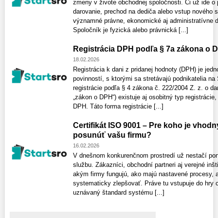
zmeny v živote obchodnej spoločnosti. Či už ide o 
darovanie, prechod na dediča alebo vstup nového 
významné právne, ekonomické aj administratívne dô
Spoločník je fyzická alebo právnická [...]
Registrácia DPH podľa § 7a zákona o 
18.02.2026
Registrácia k dani z pridanej hodnoty (DPH) je jed
povinností, s ktorými sa stretávajú podnikatelia na
registrácie podľa § 4 zákona č. 222/2004 Z. z. o dan
„zákon o DPH“) existuje aj osobitný typ registrácie
DPH. Táto forma registrácie [...]
Certifikát ISO 9001 – Pre koho je vhod
posunúť vašu firmu?
16.02.2026
V dnešnom konkurenčnom prostredí už nestačí ponú
službu. Zákazníci, obchodní partneri aj verejné inšt
akým firmy fungujú, ako majú nastavené procesy, a
systematicky zlepšovať. Práve tu vstupuje do hry 
uznávaný štandard systému [...]