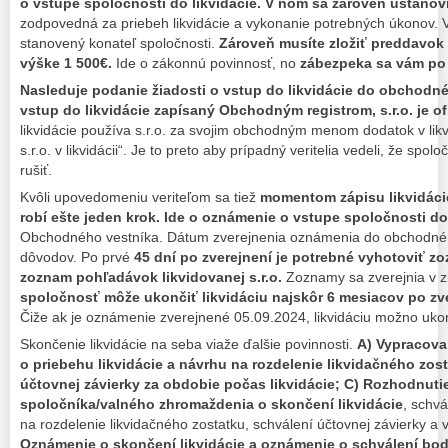
o vstupe spoločnosti do likvidácie. V ňom sa zároveň ustanoví 
zodpovedná za priebeh likvidácie a vykonanie potrebných úkonov. Vä
stanovený konateľ spoločnosti.
Zároveň musíte zložiť preddavok
výške 1 500€.
Ide o zákonnú povinnosť, no
zábezpeka sa vám po v
Nasleduje podanie žiadosti o vstup do likvidácie do obchodné
vstup do likvidácie zapísaný Obchodným registrom, s.r.o. je ofic
likvidácie používa s.r.o. za svojim obchodným menom dodatok v likvi
s.r.o. v likvidácii“. Je to preto aby prípadný veritelia vedeli, že spol
rušiť.
Kvôli upovedomeniu veriteľom sa tiež
momentom zápisu likvidáci
robí ešte jeden krok. Ide o oznámenie o vstupe spoločnosti do 
Obchodného vestníka. Dátum zverejnenia oznámenia do obchodného
dôvodov. Po prvé
45 dní po zverejnení je potrebné vyhotoviť z
zoznam pohľadávok likvidovanej s.r.o.
Zoznamy sa zverejnia v zb
spoločnosť môže ukončiť likvidáciu najskôr 6 mesiacov po zv
Čiže ak je oznámenie zverejnené 05.09.2024, likvidáciu možno ukon
Skončenie likvidácie na seba viaže ďalšie povinnosti.
A) Vypracova
o priebehu likvidácie a návrhu na rozdelenie likvidačného zos
účtovnej závierky za obdobie počas likvidácie; C) Rozhodnuti
spoločníka/valného zhromaždenia o skončení likvidácie
, schv
na rozdelenie likvidačného zostatku, schválení účtovnej závierky a
Oznámenie o skončení likvidácie a oznámenie o schválení bodu