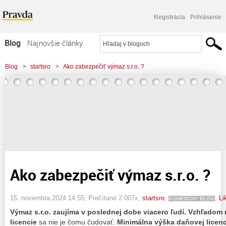
Registrácia
Prihlásenie
Blog
Najnovšie články
Najčítanejšie články
Blog
>
startsro
>
Ako zabezpečiť výmaz s.r.o. ?
Najkomentovanejšie články
Zoznam blogov
Komerčné blogy
Ako zabezpečiť výmaz s.r.o. ?
15. novembra 2024 14:55
, Prečítané 2 007x,
startsro
,
,
Li
KOMERČNÝ BLOG
Výmaz s.r.o. zaujíma v poslednej dobe viacero ľudí. Vzhľadom
licencie
sa nie je čomu čudovať.
Minimálna výška daňovej licenci