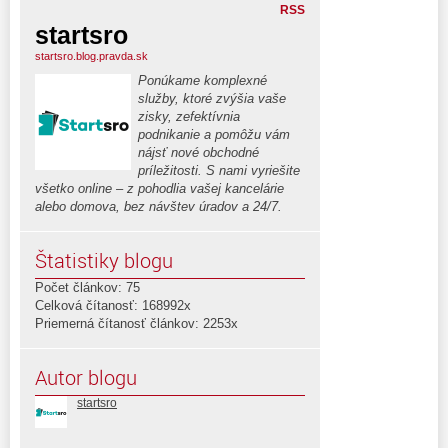
RSS
startsro
startsro.blog.pravda.sk
Ponúkame komplexné
služby, ktoré zvýšia vaše
zisky, zefektívnia
podnikanie a pomôžu vám
nájsť nové obchodné
príležitosti. S nami vyriešite
všetko online – z pohodlia vašej kancelárie
alebo domova, bez návštev úradov a 24/7.
Štatistiky blogu
Počet článkov: 75
Celková čítanosť: 168992x
Priemerná čítanosť článkov: 2253x
Autor blogu
startsro