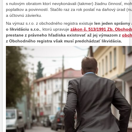
s nulovým obratom ktorí nevykonávali (takmer) žiadnu činnosť, mohl
poplatkov a povinností. Stačilo raz za rok poslať na daňový úrad (n
a účtovnú závierku.
Na výmaz s.r.o. z obchodného registra existuje
len jeden správny
o likvidáciu s.r.o.
, ktorú upravuje
zákon č. 513/1991 Zb. Obchod
prestane z právneho hľadiska existovať až jej výmazom z
obch
z Obchodného registra však musí predchádzať likvidácia.