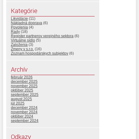
Kategórie
Likvidácie
(11)
Nákladná doprava
(6)
Povolenia
(4)
Rady
(18)
Register partnerov verejného sektora
(6)
Virtuálne sídlo
(5)
Založenia
(3)
Zmeny v s.r.o.
(16)
Zoznam hospodárskych subjektov
(6)
Archív
február 2026
december 2025
november 2025
október 2025
september 2025
august 2025
júl 2025
december 2024
november 2024
október 2024
september 2024
Odkazy