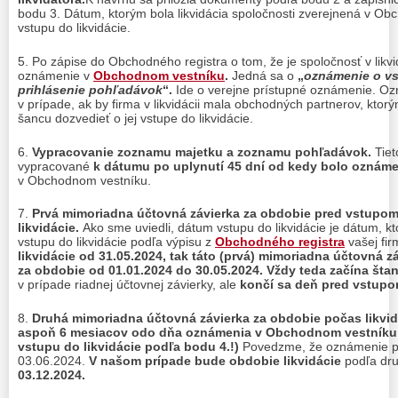
bodu 3. Dátum, ktorým bola likvidácia spoločnosti zverejnená v Ob
vstupu do likvidácie.
Po zápise do Obchodného registra o tom, že je spoločnosť v likvid
oznámenie v
Obchodnom vestníku
.
Jedná sa o
„
oznámenie o vs
prihlásenie pohľadávok
“.
Ide o verejne prístupné oznámenie. O
v prípade, ak by firma v likvidácii mala obchodných partnerov, ktorý
šancu dozvedieť o jej vstupe do likvidácie.
Vypracovanie zoznamu majetku a zoznamu pohľadávok.
Tiet
vypracované
k dátumu po uplynutí 45 dní od kedy bolo oznám
v Obchodnom vestníku.
Prvá mimoriadna účtovná závierka za obdobie pred vstupom
likvidácie.
Ako sme uviedli, dátum vstupu do likvidácie je dátum, k
vstupu do likvidácie podľa výpisu z
Obchodného registra
vašej fir
likvidácie od 31.05.2024, tak táto (prvá) mimoriadna účtovná 
za obdobie od 01.01.2024 do 30.05.2024. Vždy teda začína šta
v prípade riadnej účtovnej závierky, ale
končí sa deň pred vstupom
Druhá mimoriadna účtovná závierka za obdobie počas likvid
aspoň 6 mesiacov odo dňa oznámenia v Obchodnom vestníku 
vstupu do likvidácie podľa bodu 4.!)
Povedzme, že oznámenie po
03.06.2024.
V našom prípade
bude
obdobie likvidácie
podľa dru
03.12.2024.