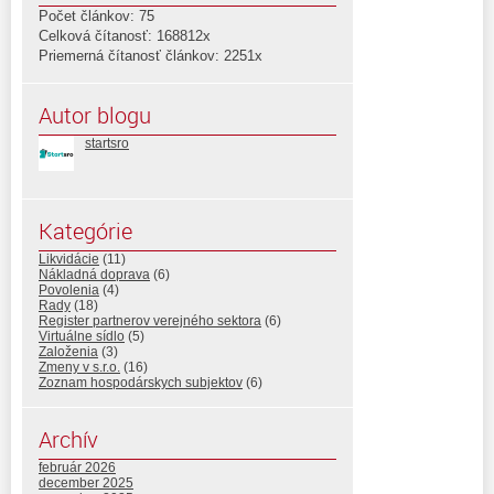
Počet článkov: 75
Celková čítanosť: 168812x
Priemerná čítanosť článkov: 2251x
Autor blogu
startsro
Kategórie
Likvidácie
(11)
Nákladná doprava
(6)
Povolenia
(4)
Rady
(18)
Register partnerov verejného sektora
(6)
Virtuálne sídlo
(5)
Založenia
(3)
Zmeny v s.r.o.
(16)
Zoznam hospodárskych subjektov
(6)
Archív
február 2026
december 2025