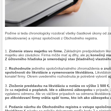
Poďme si teda chronologicky rozobrať všetky čiastkové úkony od za
(zlikvidovanie) a výmaz spoločnosti z Obchodného registra.
Zistenie stavu majetku vo firme.
Základným predpokladom likvid
majetku ako záväzkov. Firma môže mať aj dlhy, ale jej
konečný maj
Z účtovného hľadiska je smerodajný stav (kladného) vlastnéh
Rozhodnutie
jediného spoločníka/valného zhromaždenia
o zru
spoločnosti do likvidácie a vymenovanie likvidátora.
Likvidáto
konateľ firmy. Okrem uvedeného rozhodnutia je potrebné vytvoriť
a
Zloženie preddavku na likvidáciu u notára vo výške 1 500 €.
že sa
nejedná o poplatok. Ide o zákonnú zábezpeku
v prípade, 
vyplatenú odmenu. Ale vo väčšine prípadoch sa odmena likvidátor
po zlikvidovaní firmy vrátia späť tomu, kto ich ako zábezpeku z
Podanie návrhu do Obchodného registra o vstupe spoločnost
likvidátora.
K návrhu sa priložia dokumenty podľa bodu 2 a zápisni