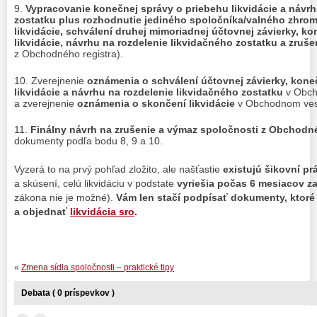
Vypracovanie konečnej správy o priebehu likvidácie a návrh
zostatku plus rozhodnutie jediného spoločníka/valného zhro
likvidácie, schválení druhej mimoriadnej účtovnej závierky, k
likvidácie, návrhu na rozdelenie likvidačného zostatku a zruše
z Obchodného registra).
Zverejnenie
oznámenia o schválení účtovnej závierky, kone
likvidácie a návrhu na rozdelenie likvidačného zostatku
v Obch
a zverejnenie
oznámenia o skončení likvidácie
v Obchodnom ves
Finálny návrh na zrušenie a výmaz spoločnosti z Obchodné
dokumenty podľa bodu 8, 9 a 10.
Vyzerá to na prvý pohľad zložito, ale našťastie
existujú šikovní pr
a skúsení, celú likvidáciu v podstate
vyriešia počas 6 mesiacov z
zákona nie je možné).
Vám len stačí podpísať dokumenty, ktoré 
a objednať
likvidácia sro
.
«
Zmena sídla spoločnosti – praktické tipy
Debata ( 0 príspevkov )