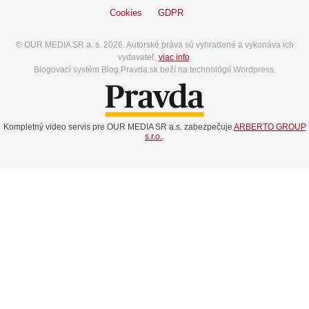
Cookies
GDPR
© OUR MEDIA SR a. s. 2026. Autorské práva sú vyhradené a vykonáva ich
vydavateľ,
viac info
.
Blogovací systém Blog.Pravda.sk beží na technológií Wordpress.
Kompletný video servis pre OUR MEDIA SR a.s. zabezpečuje
ARBERTO GROUP
s.r.o.
.