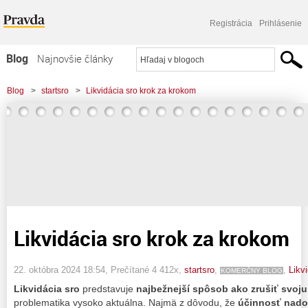
Registrácia
Prihlásenie
Blog
Najnovšie články
Najčítanejšie články
Blog
>
startsro
>
Likvidácia sro krok za krokom
Najkomentovanejšie články
Zoznam blogov
Komerčné blogy
Likvidácia sro krok za krokom
22. októbra 2024 18:54
, Prečítané 4 412x,
startsro
,
,
Likv
KOMERČNÝ BLOG
Likvidácia sro
predstavuje
najbežnejší spôsob ako zrušiť svoju 
problematika vysoko aktuálna. Najmä z dôvodu, že
účinnosť nado