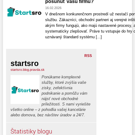
posunúť vašu firmu?
16.02.2026
V dnešnom konkurenčnom prostredí už nestačí ponú
službu. Zákazníci, obchodní partneri aj verejné inšt
akým firmy fungujú, ako majú nastavené procesy, a
systematicky zlepšovať. Práve tu vstupuje do hry 
uznávaný štandard systému [...]
RSS
startsro
startsro.blog.pravda.sk
Ponúkame komplexné
služby, ktoré zvýšia vaše
zisky, zefektívnia
podnikanie a pomôžu vám
nájsť nové obchodné
príležitosti. S nami vyriešite
všetko online – z pohodlia vašej kancelárie
alebo domova, bez návštev úradov a 24/7.
Štatistiky blogu