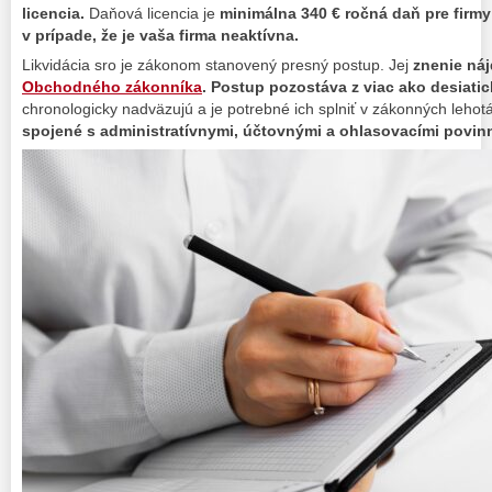
licencia.
Daňová licencia je
minimálna 340 € ročná daň pre firmy
v prípade, že je vaša firma neaktívna.
Likvidácia sro je zákonom stanovený presný postup. Jej
znenie ná
Obchodného zákonníka
. Postup pozostáva z viac ako desiatic
chronologicky nadväzujú a je potrebné ich splniť v zákonných lehot
spojené s administratívnymi, účtovnými a ohlasovacími povi